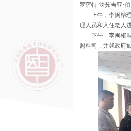
罗萨特
·
法茹吉亚
·
伯
上午
，
李
闽榕
理人员和入住老人
下午，李
闽榕
照料司，并就政府