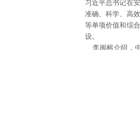
习近平总书记在
准确、科学、高
等单项价值和综
设。
李闽榕介绍，
（知识产权）评
著特点，能够促
投入科技成果转
成果转化提供符合
李闽榕表示，
成果数据资源，
知识产权交易中
评价、交易和融